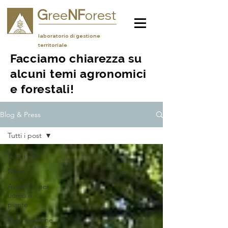
G
NF
ree
orest
laboratorio di gestione
territoriale
Facciamo chiarezza su
alcuni temi agronomici
e forestali!
Blog & Press
Tutti i post
Tutti i post
News
Avversità per
uomo e
piante
Rigenerazione