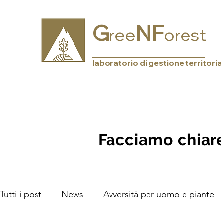
G
NF
ree
orest
laboratorio di gestione territori
Facciamo chiare
Tutti i post
News
Avversità per uomo e piante