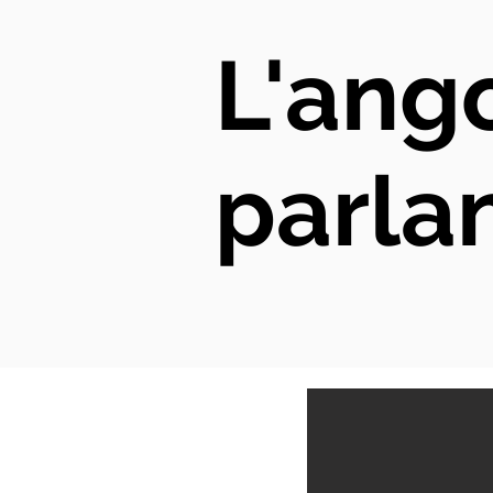
L'ango
parlan