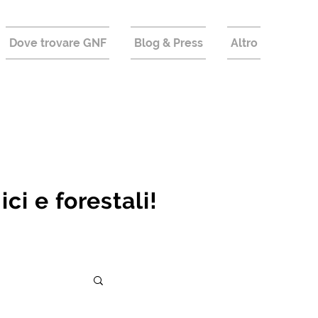
Dove trovare GNF
Blog & Press
Altro
i e forestali!