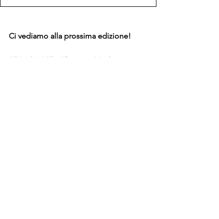
Ci vediamo alla prossima edizione!
#IlVerdeInVilla
#GestioneVerde
#Giardinaggio
#Arboricoltura
#SostenibilitàUrbana
#GreenLiving
#Husqvarna
#ToroIrrigazione
#PratoVerde
#RigenerazioneUrbana
#GreenForest
albero
monumentale
gestione del verde
filari
paesaggistico
News