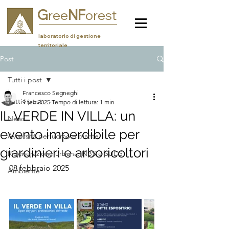
G
NF
ree
orest
laboratorio di gestione
territoriale
Post
Tutti i post
Francesco Segneghi
Tutti i post
9 feb 2025
Tempo di lettura: 1 min
IL VERDE IN VILLA: un
News
evento imperdibile per
Avversità per uomo e piante
giardinieri e arboricoltori
Rigenerazione urbana: NBS e SUDS
08 febbraio 2025
Ambiente