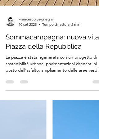
Francesco Segneghi
10 set 2025
Tempo di lettura: 2 min
Sommacampagna: nuova vita a
Piazza della Repubblica
La piazza è stata rigenerata con un progetto di
sostenibilità urbana: pavimentazioni drenanti al
posto dell’asfalto, ampliamento delle aree verdi e
valorizzazione di tutti gli alberi esistenti. Nuovi
arredi e percorsi accessibili hanno restituito al
centro storico uno spazio accogliente, resiliente e
a misura di comunità.