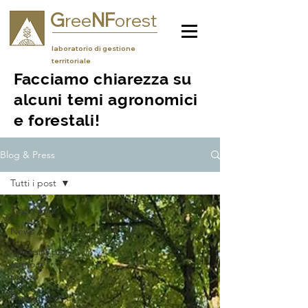
G
NF
ree
orest
laboratorio di gestione
territoriale
Facciamo chiarezza su
alcuni temi agronomici
e forestali!
Blog & Press
Tutti i post
Tutti i post
News
Avversità per
uomo e
piante
Rigenerazione