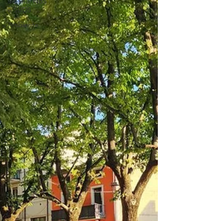
urbana: NBS
e SUDS
Ambiente