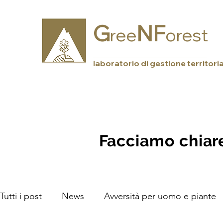
G
NF
ree
orest
laboratorio di gestione territori
Facciamo chiare
Tutti i post
News
Avversità per uomo e piante