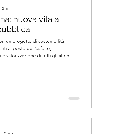
: 2 min
: nuova vita a
pubblica
con un progetto di sostenibilità
ti al posto dell’asfalto,
 valorizzazione di tutti gli alberi
orsi accessibili hanno restituito al
ogliente, resiliente e a misura di
ra: 2 min