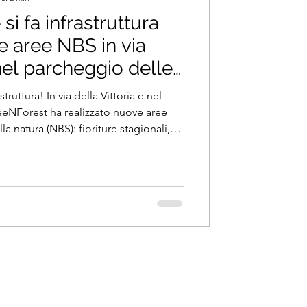
si fa infrastruttura
e aree NBS in via
 nel parcheggio delle
truttura! In via della Vittoria e nel
eeNForest ha realizzato nuove aree
la natura (NBS): fioriture stagionali,
ostenibile delle piogge e tanta
 rigenerazione urbana che unisce
ibilità.