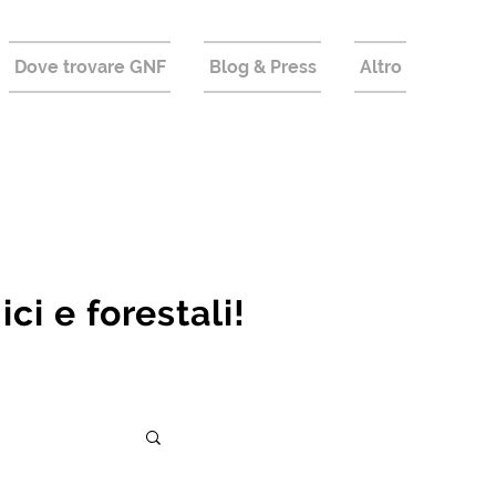
Dove trovare GNF
Blog & Press
Altro
i e forestali!