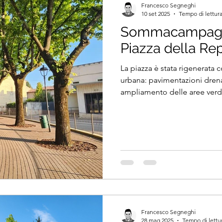
Francesco Segneghi
10 set 2025
Tempo di lettura
Sommacampagna
Piazza della Re
La piazza è stata rigenerata 
urbana: pavimentazioni drenan
ampliamento delle aree verdi e
esistenti. Nuovi arredi e perc
centro storico uno spazio acc
comunità.
Francesco Segneghi
28 mag 2025
Tempo di lettu