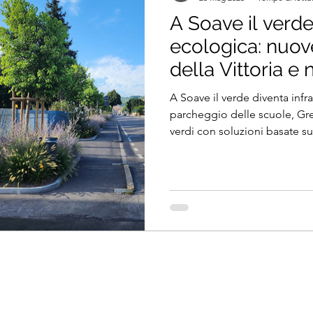
A Soave il verde 
ecologica: nuov
della Vittoria e
scuole
A Soave il verde diventa infras
parcheggio delle scuole, Gr
verdi con soluzioni basate sul
piante resilienti, gestione s
biodiversità. Un progetto di
estetica, funzionalità e sosten