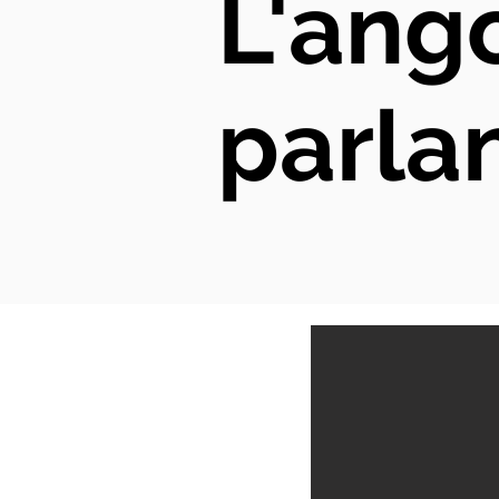
L'ango
parlan